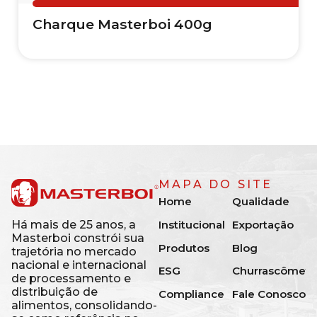
Charque Masterboi 400g
MAPA DO SITE
Home
Qualidade
Institucional
Exportação
Há mais de 25 anos, a
Masterboi constrói sua
Produtos
Blog
trajetória no mercado
nacional e internacional
ESG
Churrascômetr
de processamento e
distribuição de
Compliance
Fale Conosco
alimentos, consolidando-