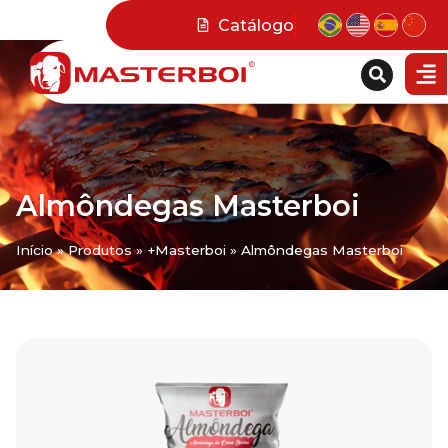
Catálogo
Almôndegas Masterboi
Início
»
Produtos
»
+Masterboi
»
Almôndegas Masterboi