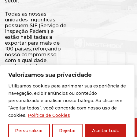
setor.
Todas as nossas
unidades frigoríficas
possuem SIF (Serviço de
Inspeção Federal) e
estão habilitadas a
exportar para mais de
100 países, reforçando
nosso compromisso
com a qualidade,
conformidade e
segurança de nossos
Valorizamos sua privacidade
produtos. Isso é a
Masterboi ganhando o
Utilizamos cookies para aprimorar sua experiência de
mundo.
navegação, exibir anúncios ou conteúdo
personalizado e analisar nosso tráfego. Ao clicar em
Código de Conduta
“Aceitar todos”, você concorda com nosso uso de
cookies.
Política de Cookies
© 2025 Masterboi - Todos os direitos reservados
Personalizar
Rejeitar
Aceitar tudo