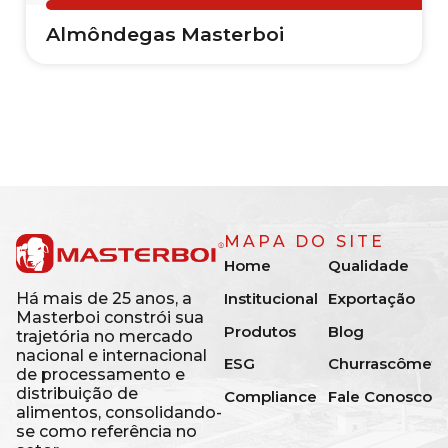
Almôndegas Masterboi
MAPA DO SITE
Home
Qualidade
Institucional
Exportação
Há mais de 25 anos, a
Masterboi constrói sua
Produtos
Blog
trajetória no mercado
nacional e internacional
ESG
Churrascômetr
de processamento e
distribuição de
Compliance
Fale Conosco
alimentos, consolidando-
se como referência no