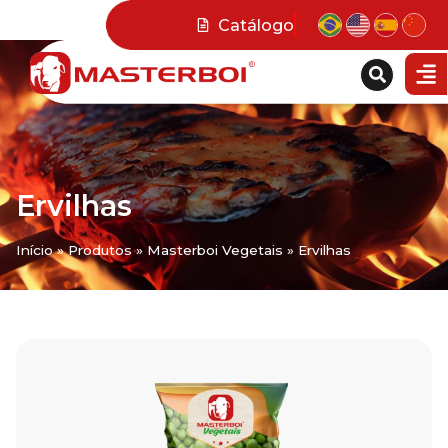
Catálogo
Ervilhas
Início
»
Produtos
»
Masterboi Vegetais
»
Ervilhas