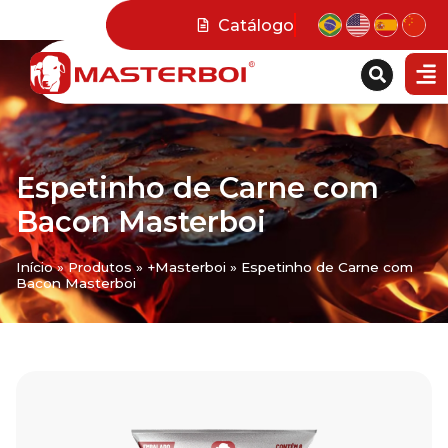
Catálogo
Espetinho de Carne com
Bacon Masterboi
Início
»
Produtos
»
+Masterboi
»
Espetinho de Carne com
Bacon Masterboi