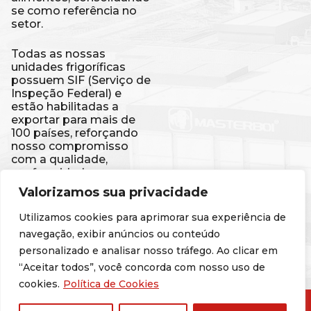
se como referência no
setor.
Todas as nossas
unidades frigoríficas
possuem SIF (Serviço de
Inspeção Federal) e
estão habilitadas a
exportar para mais de
100 países, reforçando
nosso compromisso
com a qualidade,
conformidade e
segurança de nossos
Valorizamos sua privacidade
produtos. Isso é a
Masterboi ganhando o
Utilizamos cookies para aprimorar sua experiência de
mundo.
navegação, exibir anúncios ou conteúdo
personalizado e analisar nosso tráfego. Ao clicar em
Código de Conduta
“Aceitar todos”, você concorda com nosso uso de
cookies.
Política de Cookies
© 2025 Masterboi - Todos os direitos reservados