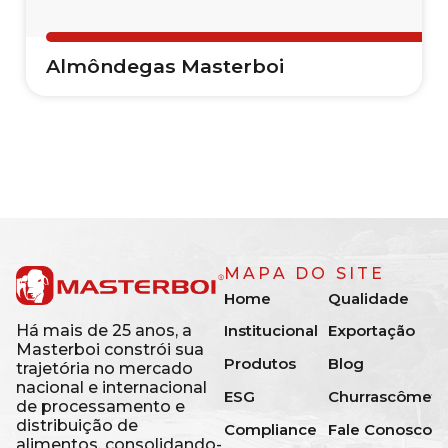
Almôndegas Masterboi
MAPA DO SITE
Home
Qualidade
Institucional
Exportação
Há mais de 25 anos, a
Masterboi constrói sua
Produtos
Blog
trajetória no mercado
nacional e internacional
ESG
Churrascômetr
de processamento e
distribuição de
Compliance
Fale Conosco
alimentos, consolidando-